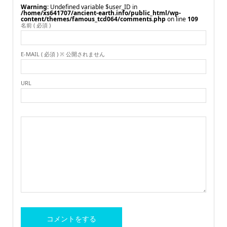
Warning
: Undefined variable $user_ID in
/home/xs641707/ancient-earth.info/public_html/wp-
content/themes/famous_tcd064/comments.php
on line
109
名前 ( 必須 )
E-MAIL ( 必須 ) ※ 公開されません
URL