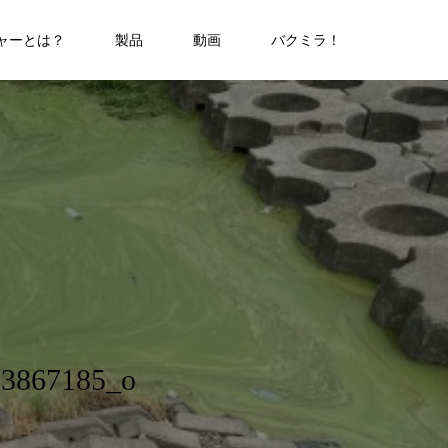
ャーとは？
製品
動画
バクミラ！
53867185_o