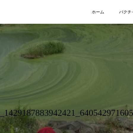
ホーム
バクチ
_1429187883942421_64054297160